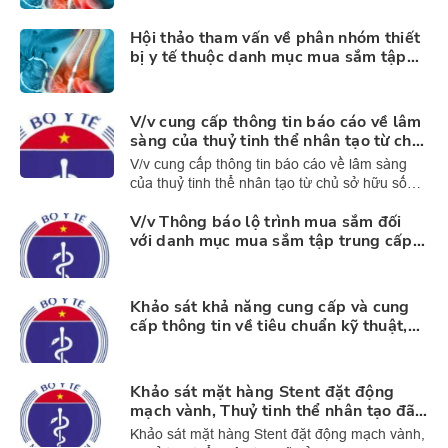
tại thành phố Hà Nội (đường link họp
trực tuyến)
Hội thảo tham vấn về phân nhóm thiết
bị y tế thuộc danh mục mua sắm tập
trung cấp Quốc gia ngày 13/7/2026
(link tham gia trực tuyến)
V/v cung cấp thông tin báo cáo về lâm
sàng của thuỷ tinh thể nhân tạo từ chủ
sở hữu số lưu hành (lần 2)
V/v cung cấp thông tin báo cáo về lâm sàng
của thuỷ tinh thể nhân tạo từ chủ sở hữu số
lưu hành (lần 2)
V/v Thông báo lộ trình mua sắm đối
với danh mục mua sắm tập trung cấp
quốc gia đối với thiết bị y tế, vật tư xét
nghiệm năm 2027
Khảo sát khả năng cung cấp và cung
cấp thông tin về tiêu chuẩn kỹ thuật,
chất lượng của Thuỷ tinh thể nhân tạo
thuộc danh mục MSTTQG từ chủ sở
hữu số lưu hành
Khảo sát mặt hàng Stent đặt động
mạch vành, Thuỷ tinh thể nhân tạo đã
sử dụng phục vụ MSTTTQG (lần 2)
Khảo sát mặt hàng Stent đặt động mạch vành,