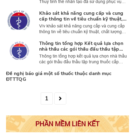
Thuỷ tinh thể nhân tạo đã sử dụng phục vụ
MSTTTQG
Khảo sát khả năng cung cấp và cung
cấp thông tin về tiêu chuẩn kỹ thuật,
chất lượng của thiết bị y tế thuộc danh
V/v khảo sát khả năng cung cấp và cung cấp
mục MSTTQG từ chủ sở hữu số lưu
thông tin về tiêu chuẩn kỹ thuật, chất lượng
hành (lần 2)
của thiết bị y tế thuộc danh mục MSTTQG từ
Thông tin tổng hợp Kết quả lựa chọn
chủ sở hữu số lưu hành.
nhà thầu các gói thầu đấu thầu tập
trung thuốc cấp Quốc gia giai đoạn
Thông tin tổng hợp kết quả lựa chọn nhà thầu
2024-2026 (đợt 1, 2)
các gói thầu đấu thầu tập trung thuốc cấp
Quốc gia giai đoạn 2024-2026 (đợt 1, 2)
Đề nghị báo giá một số thuốc thuộc danh mục
ĐTTTQG
PHẦN MỀM LIÊN KẾT