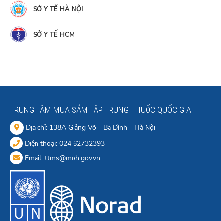
SỞ Y TẾ HÀ NỘI
SỞ Y TẾ HCM
TRUNG TÂM MUA SẮM TẬP TRUNG THUỐC QUỐC GIA
Địa chỉ: 138A Giảng Võ - Ba Đình - Hà Nội
Điện thoại: 024 62732393
Email: ttms@moh.gov.vn