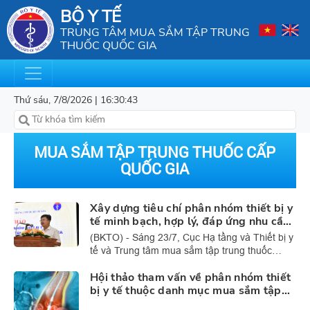
BỘ Y TẾ
TRUNG TÂM MUA SẮM TẬP TRUNG
THUỐC QUỐC GIA
Thứ sáu, 7/8/2026 | 16:30:43
MUA SẮM TẬP TRUNG THUỐC CẤP
QUỐC GIA
Xây dựng tiêu chí phân nhóm thiết bị y
tế minh bạch, hợp lý, đáp ứng nhu cầu
khám, chữa bệnh
(BKTO) - Sáng 23/7, Cục Hạ tầng và Thiết bị y
tế và Trung tâm mua sắm tập trung thuốc
Quốc gia (Bộ Y tế) tổ chức Hội thảo tham vấn
Hội thảo tham vấn về phân nhóm thiết
về phân nhóm thiết bị y tế thuộc phạm vi danh
bị y tế thuộc danh mục mua sắm tập
mục mua sắm tập trung cấp quốc gia.
trung cấp Quốc gia ngày 23/7/2026