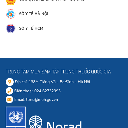
SỞ Y TẾ HÀ NỘI
SỞ Y TẾ HCM
TRUNG TÂM MUA SẮM TẬP TRUNG THUỐC QUỐC GIA
Địa chỉ: 138A Giảng Võ - Ba Đình - Hà Nội
Điện thoại: 024 62732393
Email: ttms@moh.gov.vn