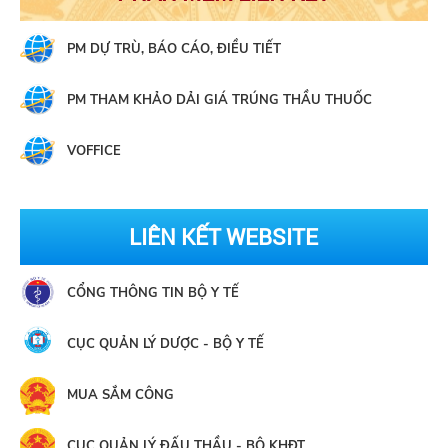
PM DỰ TRÙ, BÁO CÁO, ĐIỀU TIẾT
PM THAM KHẢO DẢI GIÁ TRÚNG THẦU THUỐC
VOFFICE
LIÊN KẾT WEBSITE
CỔNG THÔNG TIN BỘ Y TẾ
CỤC QUẢN LÝ DƯỢC - BỘ Y TẾ
MUA SẮM CÔNG
CỤC QUẢN LÝ ĐẤU THẦU - BỘ KHĐT